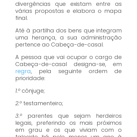
divergências que existam entre as
várias propostas e elabora o mapa
final.
Até à partilha dos bens que integram
uma herança, a sua administração
pertence ao Cabeça-de-casal.
A pessoa que vai ocupar o cargo de
Cabeça-de-casal designa-se, em
regra
, pela seguinte ordem de
prioridade:
1.º
cônjuge;
2.º
testamenteiro;
3.º
parentes que sejam herdeiros
legais, preferindo os mais próximos
em grau e os que viviam com o
falecido há pelo menos um ano à